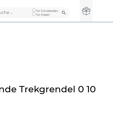
für Schubboden
für Kipper
nde Trekgrendel 0 10