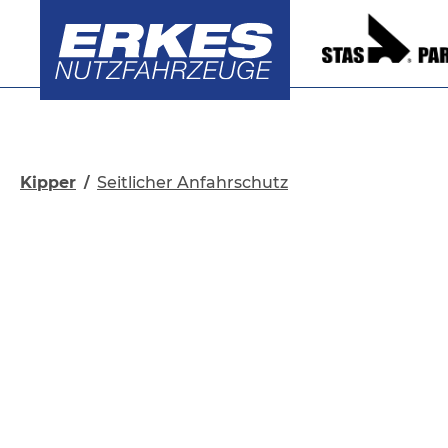
springen
Zur Hauptnavigation springen
Kipper
Seitlicher Anfahrschutz
/
Bildergalerie überspringen