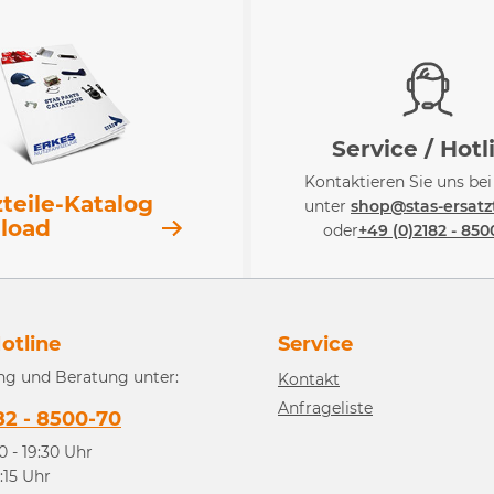
Service / Hotl
Kontaktieren Sie uns be
zteile-Katalog
unter
shop@stas-ersatzt
load
oder
+49 (0)2182 - 850
otline
Service
ng und Beratung unter:
Kontakt
Anfrageliste
82 - 8500-70
0 - 19:30 Uhr
3:15 Uhr