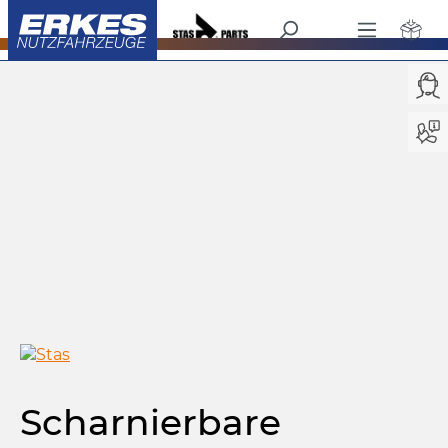
Kipper
Heck - Unterfahrschutz
/
alt springen
Bildergalerie überspringen
Scharnierbare