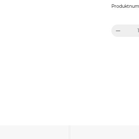
Produktnum
Produkt