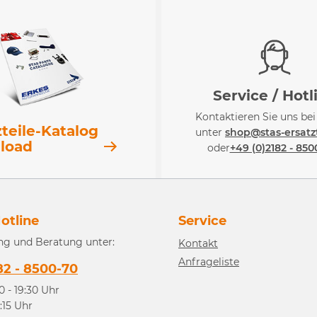
Service / Hotl
Kontaktieren Sie uns be
zteile-Katalog
unter
shop@stas-ersatzt
load
oder
+49 (0)2182 - 850
otline
Service
ng und Beratung unter:
Kontakt
Anfrageliste
82 - 8500-70
0 - 19:30 Uhr
3:15 Uhr