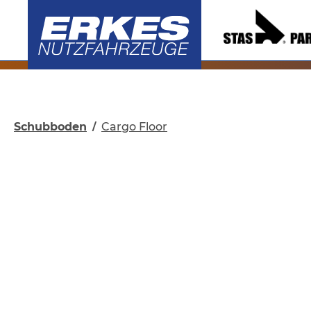
springen
Zur Hauptnavigation springen
Schubboden
Cargo Floor
/
Bildergalerie überspringen