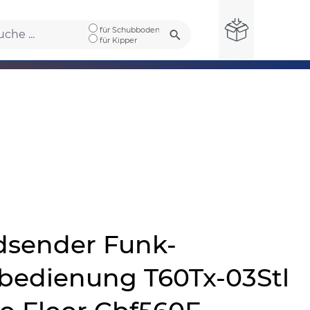
für Schubboden
für Kipper
sender Funk-
bedienung T60Tx-03Stl