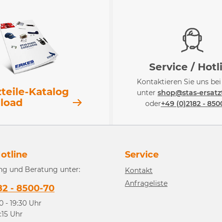
Service / Hotl
Kontaktieren Sie uns be
zteile-Katalog
unter
shop@stas-ersatzt
load
oder
+49 (0)2182 - 850
otline
Service
ng und Beratung unter:
Kontakt
Anfrageliste
82 - 8500-70
0 - 19:30 Uhr
3:15 Uhr