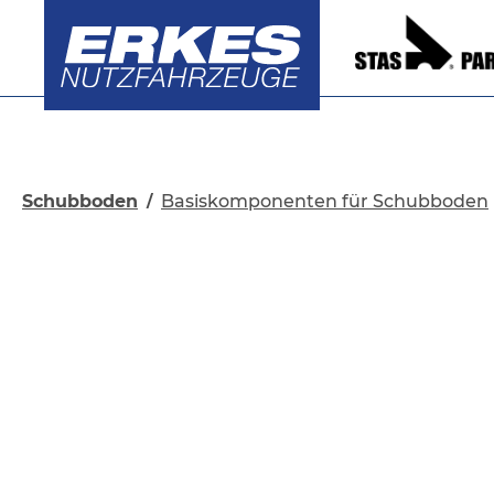
springen
Zur Hauptnavigation springen
Schubboden
Basiskomponenten für Schubboden
/
Bildergalerie überspringen