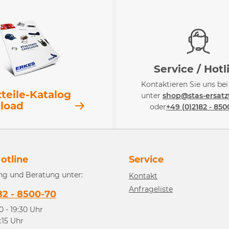
Service / Hotl
Kontaktieren Sie uns be
zteile-Katalog
unter
shop@stas-ersatzt
load
oder
+49 (0)2182 - 850
otline
Service
ng und Beratung unter:
Kontakt
Anfrageliste
82 - 8500-70
0 - 19:30 Uhr
3:15 Uhr