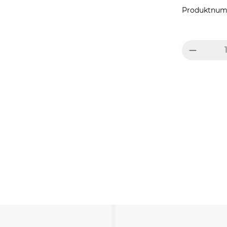
Produktnum
Produkt