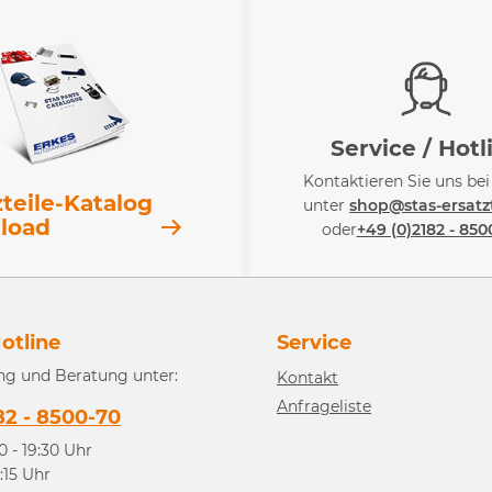
Service / Hotl
Kontaktieren Sie uns be
zteile-Katalog
unter
shop@stas-ersatzt
load
oder
+49 (0)2182 - 850
otline
Service
ng und Beratung unter:
Kontakt
Anfrageliste
82 - 8500-70
0 - 19:30 Uhr
3:15 Uhr