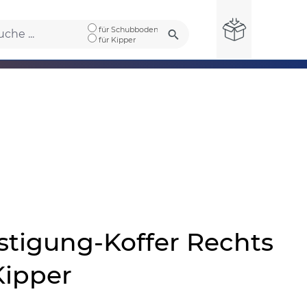
für Schubboden
für Kipper
stigung-Koffer Rechts
Kipper